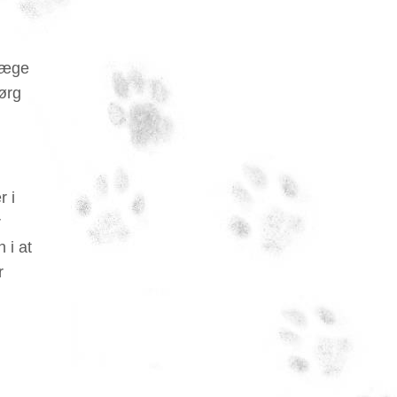
rlæge
Sørg
r i
r
 i at
r