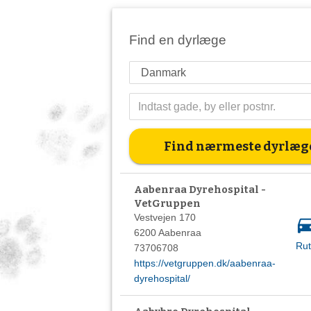
Find en dyrlæge
Find nærmeste dyrlæg
Aabenraa Dyrehospital -
VetGruppen
Vestvejen 170
drive_
6200 Aabenraa
Ru
73706708
https://vetgruppen.dk/aabenraa-
dyrehospital/