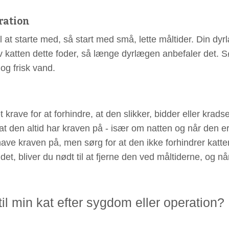
eration
il at starte med, så start med små, lette måltider. Din dy
iv katten dette foder, så længe dyrlægen anbefaler det. 
 og frisk vand.
krave for at forhindre, at den slikker, bidder eller kradse
 at den altid har kraven på - især om natten og når den e
have kraven på, men sørg for at den ikke forhindrer katten
ældet, bliver du nødt til at fjerne den ved måltiderne, og nå
il min kat efter sygdom eller operation?