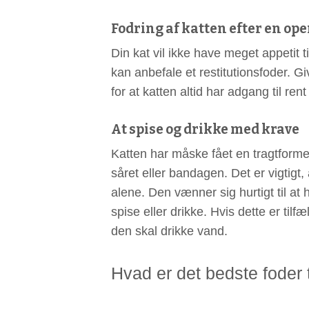
Fodring af katten efter en op
Din kat vil ikke have meget appetit t
kan anbefale et restitutionsfoder. G
for at katten altid har adgang til rent
At spise og drikke med krave
Katten har måske fået en tragtformet 
såret eller bandagen. Det er vigtigt,
alene. Den vænner sig hurtigt til at 
spise eller drikke. Hvis dette er tilf
den skal drikke vand.
Hvad er det bedste foder t