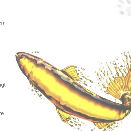
en
igt
te