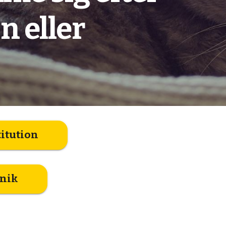
n eller
titution
inik