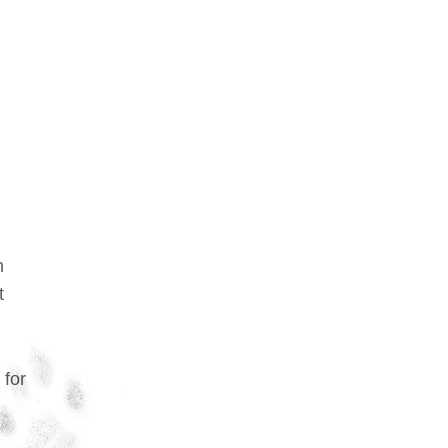
n
t
 for