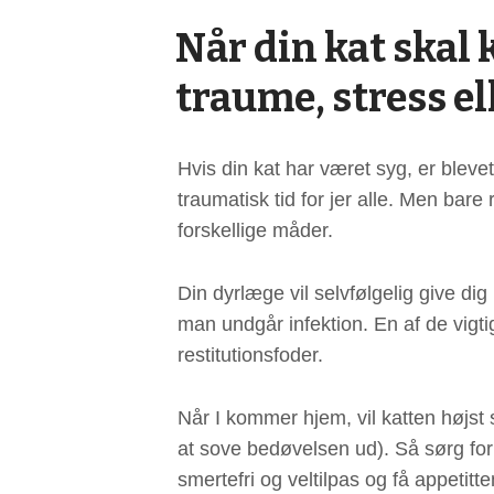
Når din kat skal
traume, stress el
Hvis din kat har været syg, er bleve
traumatisk tid for jer alle. Men ba
forskellige måder.
Din dyrlæge vil selvfølgelig give dig
man undgår infektion. En af de vigti
restitutionsfoder.
Når I kommer hjem, vil katten højst 
at sove bedøvelsen ud). Så sørg for a
smertefri og veltilpas og få appetitte