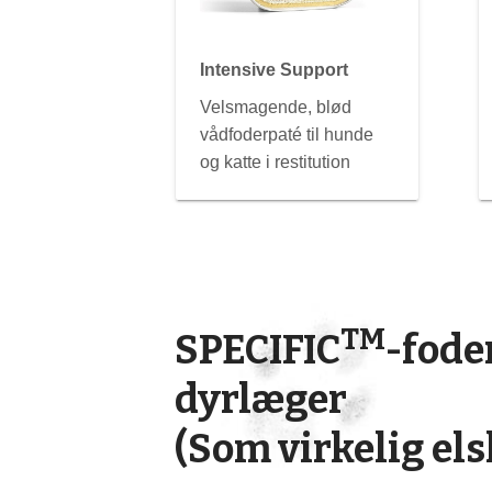
Intensive Support
Velsmagende, blød
vådfoderpaté til hunde
og katte i restitution
TM
SPECIFIC
-fode
dyrlæger
(Som virkelig els