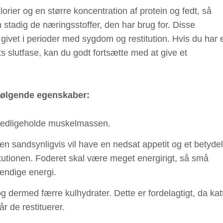
lorier og en større koncentration af protein og fedt, så
 stadig de næringsstoffer, den har brug for. Disse
ve givet i perioder med sygdom og restitution. Hvis du har 
ivets slutfase, kan du godt fortsætte med at give et
r følgende egenskaber:
t vedligeholde muskelmassen.
ten sandsynligvis vil have en nedsat appetit og et betydel
titutionen. Foderet skal være meget energirigt, så små
ndige energi.
og dermed færre kulhydrater. Dette er fordelagtigt, da kat
år de restituerer.