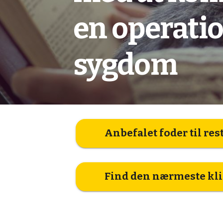
en operatio
sygdom
Anbefalet foder til res
Find den nærmeste kl