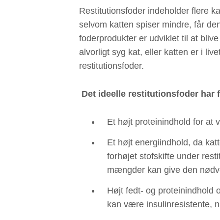
Restitutionsfoder indeholder flere ka
selvom katten spiser mindre, får den
foderprodukter er udviklet til at bli
alvorligt syg kat, eller katten er i l
restitutionsfoder.
Det ideelle restitutionsfoder ha
Et højt proteinindhold for a
Et højt energiindhold, da kat
forhøjet stofskifte under res
mængder kan give den nødve
Højt fedt- og proteinindhold 
kan være insulinresistente, n