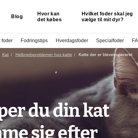
Hvor kan
Hvilket foder skal jeg
Blog
det købes
vælge til mit dyr?
 foder
Fodringstips
Hverdagsfoder
Specialfoder
FA
Kat
Helbredsproblemer hos katte
Katte der er blevet opereret
er du din kat
me sig efter