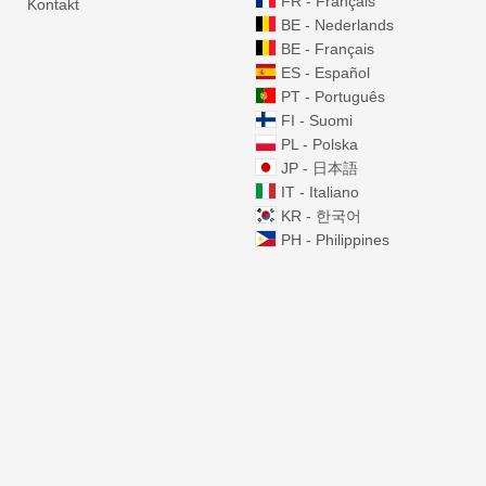
FR - Français
Kontakt
BE - Nederlands
BE - Français
ES - Español
PT - Português
FI - Suomi
PL - Polska
JP - 日本語
IT - Italiano
KR - 한국어
PH - Philippines
5