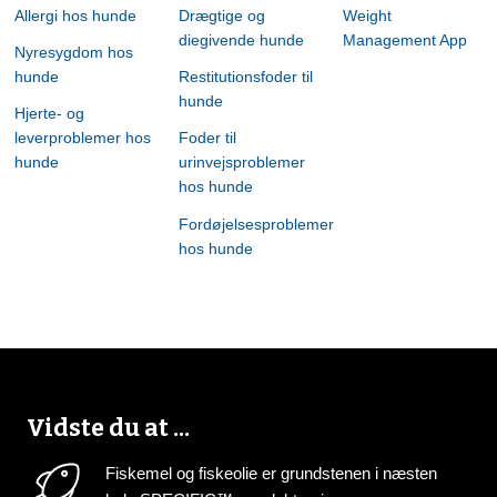
Allergi hos hunde
Drægtige og
Weight
diegivende hunde
Management App
Nyresygdom hos
hunde
Restitutionsfoder til
hunde
Hjerte- og
leverproblemer hos
Foder til
hunde
urinvejsproblemer
hos hunde
Fordøjelsesproblemer
hos hunde
Vidste du at ...
Fiskemel og fiskeolie er grundstenen i næsten