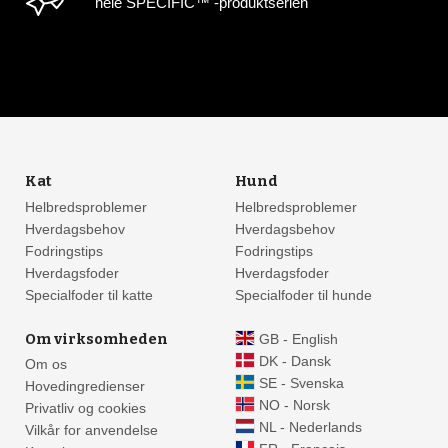
hele SPECIFIC™ -produktserien
Kat
Hund
Helbredsproblemer
Helbredsproblemer
Hverdagsbehov
Hverdagsbehov
Fodringstips
Fodringstips
Hverdagsfoder
Hverdagsfoder
Specialfoder til katte
Specialfoder til hunde
Om virksomheden
GB - English
DK - Dansk
Om os
SE - Svenska
Hovedingredienser
NO - Norsk
Privatliv og cookies
NL - Nederlands
Vilkår for anvendelse