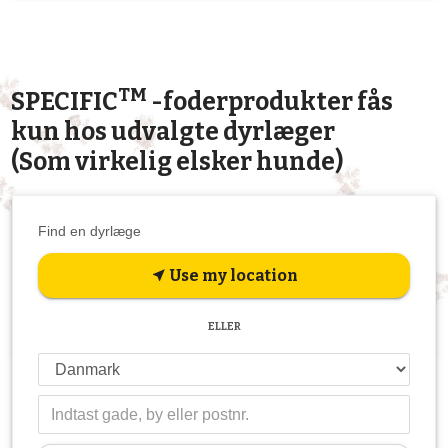
TM
SPECIFIC
-foderprodukter fås
kun hos udvalgte dyrlæger
(Som virkelig elsker hunde)
Find en dyrlæge
Use my location
near_me
ELLER