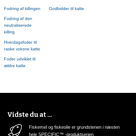
Fodring af killingen
Godbidder til katte
Fodring af den
neutraliserede
killing
Hverdagsfoder til
raske voksne katte
Foder udviklet til
ældre katte
Vidste du at ...
Fiskemel og fiskeolie er grundstenen i næsten
hele SPECIFIC™ -produktserien