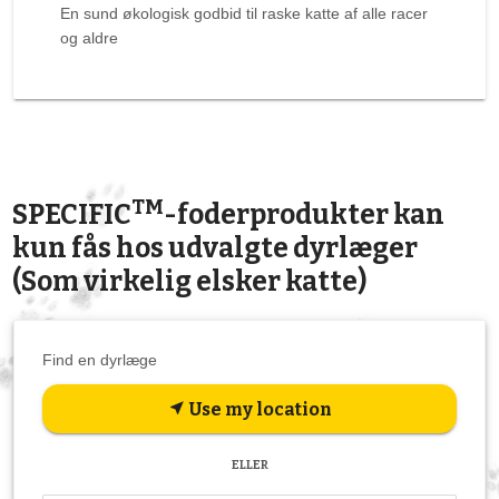
En sund økologisk godbid til raske katte af alle racer
og aldre
TM
SPECIFIC
-foderprodukter kan
kun fås hos udvalgte dyrlæger
(Som virkelig elsker katte)
Find en dyrlæge
Use my location
near_me
ELLER