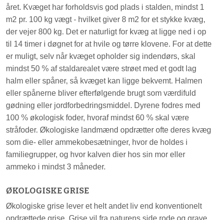
året. Kvæget har forholdsvis god plads i stalden, mindst 1
m2 pr. 100 kg vægt - hvilket giver 8 m2 for et stykke kvæg,
der vejer 800 kg. Det er naturligt for kvæg at ligge ned i op
til 14 timer i døgnet for at hvile og tørre klovene. For at dette
er muligt, selv når kvæget opholder sig indendørs, skal
mindst 50 % af staldarealet være strøet med et godt lag
halm eller spåner, så kvæget kan ligge bekvemt. Halmen
eller spånerne bliver efterfølgende brugt som værdifuld
gødning eller jordforbedringsmiddel. Dyrene fodres med
100 % økologisk foder, hvoraf mindst 60 % skal være
stråfoder. Økologiske landmænd opdrætter ofte deres kvæg
som die- eller ammekobesætninger, hvor de holdes i
familiegrupper, og hvor kalven dier hos sin mor eller
ammeko i mindst 3 måneder.
ØKOLOGISKE GRISE
Økologiske grise lever et helt andet liv end konventionelt
opdrættede grise. Grise vil fra naturens side rode og grave