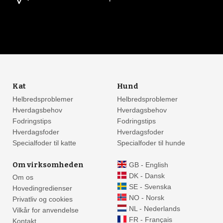
Kat
Hund
Helbredsproblemer
Helbredsproblemer
Hverdagsbehov
Hverdagsbehov
Fodringstips
Fodringstips
Hverdagsfoder
Hverdagsfoder
Specialfoder til katte
Specialfoder til hunde
Om virksomheden
GB - English
DK - Dansk
Om os
SE - Svenska
Hovedingredienser
NO - Norsk
Privatliv og cookies
NL - Nederlands
Vilkår for anvendelse
FR - Français
Kontakt