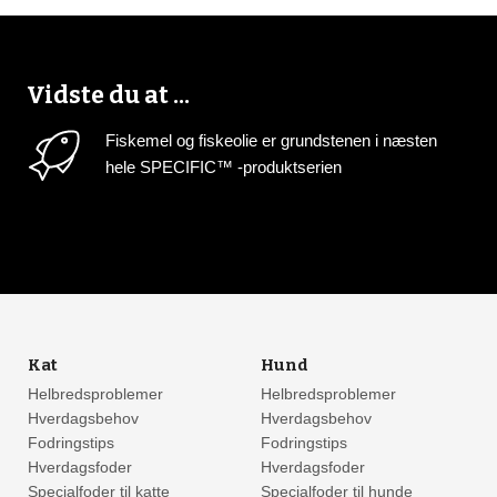
Vidste du at ...
Fiskemel og fiskeolie er grundstenen i næsten
hele SPECIFIC™ -produktserien
Kat
Hund
Helbredsproblemer
Helbredsproblemer
Hverdagsbehov
Hverdagsbehov
Fodringstips
Fodringstips
Hverdagsfoder
Hverdagsfoder
Specialfoder til katte
Specialfoder til hunde