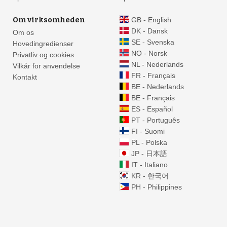
Om virksomheden
GB - English
DK - Dansk
Om os
5
SE - Svenska
Hovedingredienser
NO - Norsk
Privatliv og cookies
NL - Nederlands
14
Vilkår for anvendelse
FR - Français
2
Kontakt
BE - Nederlands
BE - Français
ES - Español
4
17
PT - Português
FI - Suomi
10
PL - Polska
3
17
JP - 日本語
IT - Italiano
4
KR - 한국어
12
9
PH - Philippines
2
14
6