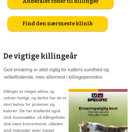
Anbefalet foder til killinger
Find den nærmeste klinik
De vigtige killingeår
God ernæring er altid vigtig for kattens sundhed og
velbefindende, men allermest i killingeperioden.
Killinger er meget aktive og
vokser hurtigt, og derfor har de et
stort behov for proteiner og
kalorier. De har imidlertid også
små mavesække, så killingefoder
skal være koncentreret, således
små mængder giver meget