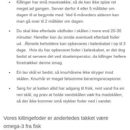
Killinger har små mavesække, så de kan ikke spise ret
meget ad gangen. Server derfor 4 eller 5 måltider om
dagen til at begynde med. Ved 6-måneders alderen kan
man gå over til 2 måltider om dagen.
Du skal ikke efterlade vådfoder i skålen i mere end 20-30
minutter. Herefter kan du smide eventuelt efterladt foder
ud. Åbnede beholdere kan opbevares i køleskabet i op til 3
dage. Hvis du har opbevaret foder i køleskabet, er det dog
bedst at servere det ved stuetemperatur, da killinger hellere
foretrækker denne smag.
En lav skål er bedst, så knurhårene ikke stryger mod
skålen. Knurhår er meget følsomme berøringsreceptorer.
Sørg for at katten altid har adgang til frisk, rent vand fra en
ren skål, og prøv at holde vandskålen væk fra madskålen,
så der ikke kommer små stykker foder ned i vandet.
Vores killingefoder er anderledes takket være
omega-3 fra fisk