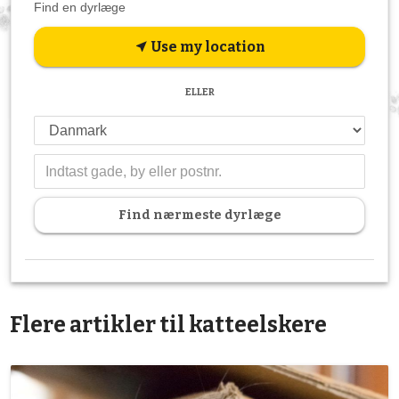
Find en dyrlæge
Use my location
near_me
ELLER
Find nærmeste dyrlæge
Flere artikler til katteelskere