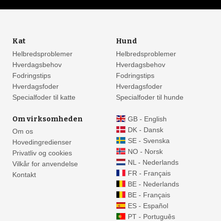
Kat
Hund
Helbredsproblemer
Helbredsproblemer
Hverdagsbehov
Hverdagsbehov
Fodringstips
Fodringstips
Hverdagsfoder
Hverdagsfoder
Specialfoder til katte
Specialfoder til hunde
Om virksomheden
GB - English
DK - Dansk
Om os
SE - Svenska
Hovedingredienser
NO - Norsk
Privatliv og cookies
NL - Nederlands
Vilkår for anvendelse
FR - Français
Kontakt
BE - Nederlands
BE - Français
ES - Español
PT - Português