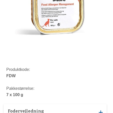
Produktkode:
FDW
Pakkestørrelse:
7 x 100 g
Fodervejledning
add