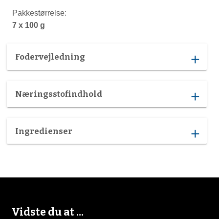
Pakkestørrelse:
7 x 100 g
Fodervejledning
add
Næringsstofindhold
add
Ingredienser
add
Vidste du at ...