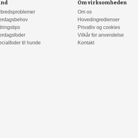
und
Om virksomheden
lbredsproblemer
Om os
erdagsbehov
Hovedingredienser
ringstips
Privatliv og cookies
erdagsfoder
Vilkår for anvendelse
cialfoder til hunde
Kontakt