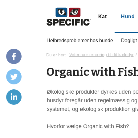
Kat
Hund
Helbredsproblemer hos hunde
Dagligt
Du er her:
Veterinær ernæring til dit kæledyr
Organic with Fis
Økologiske produkter dyrkes uden pe
husdyr foregår uden regelmæssig og pr
systemet, og økologisk produktion giv
Hvorfor vælge Organic with Fish?