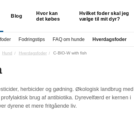
Hvor kan
Hvilket foder skal jeg
Blog
det købes
vælge til mit dyr?
 foder
Fodringstips
FAQ om hunde
Hverdagsfoder
Hund
Hverdagsfoder
C-BIO-W with fish
h
sticider, herbicider og gødning. Økologisk landbrug med
ofylaktisk brug af antibiotika. Dyrevelfærd er kernen i
er dyrene et mere fritgående liv.