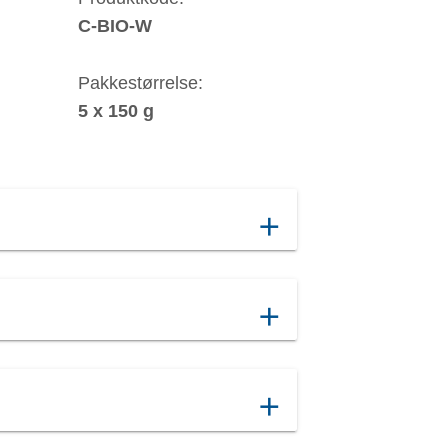
C-BIO-W
Pakkestørrelse:
5 x 150 g
add
add
add