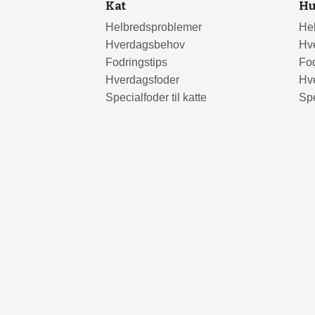
Kat
H
Helbredsproblemer
He
Hverdagsbehov
Hv
Fodringstips
Fod
Hverdagsfoder
Hv
Specialfoder til katte
Spe