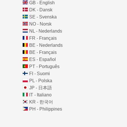
GB - English
DK - Dansk
SE - Svenska
NO - Norsk
NL - Nederlands
FR - Français
BE - Nederlands
BE - Français
ES - Español
PT - Português
FI - Suomi
PL - Polska
JP - 日本語
IT - Italiano
KR - 한국어
PH - Philippines