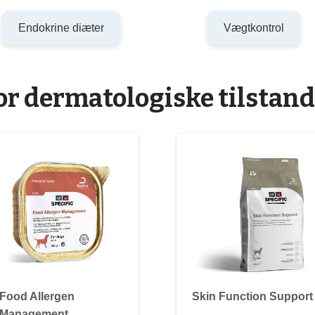
Endokrine diæter
Vægtkontrol
for dermatologiske tilstand
Food Allergen
Skin Function Support
Management