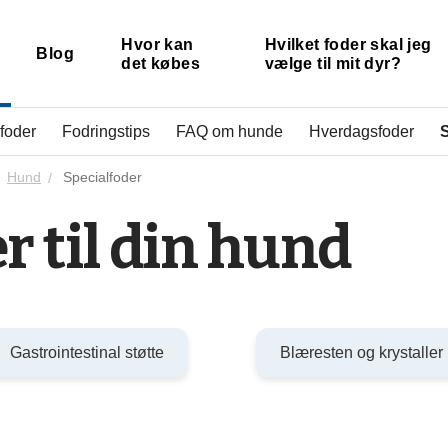
Hvor kan
Hvilket foder skal jeg
Blog
det købes
vælge til mit dyr?
 foder
Fodringstips
FAQ om hunde
Hverdagsfoder
S
Hund
Specialfoder
r til din hund
Gastrointestinal støtte
Blæresten og krystaller