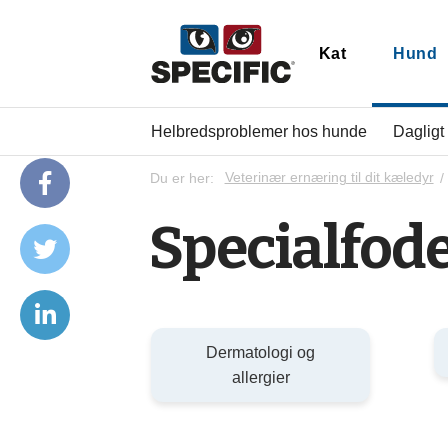
Kat
Hund
Helbredsproblemer hos hunde
Dagligt
Du er her:
Veterinær ernæring til dit kæledyr
Specialfode
Dermatologi og
allergier