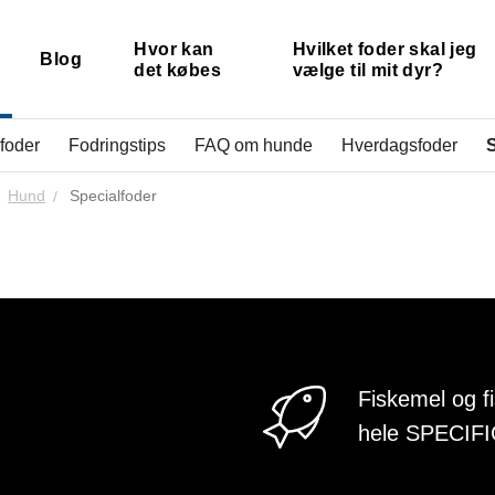
Hvor kan
Hvilket foder skal jeg
Blog
det købes
vælge til mit dyr?
 foder
Fodringstips
FAQ om hunde
Hverdagsfoder
S
Hund
Specialfoder
Fiskemel og f
hele SPECIFI