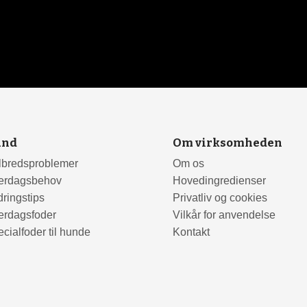
und
Om virksomheden
lbredsproblemer
Om os
erdagsbehov
Hovedingredienser
ringstips
Privatliv og cookies
erdagsfoder
Vilkår for anvendelse
cialfoder til hunde
Kontakt