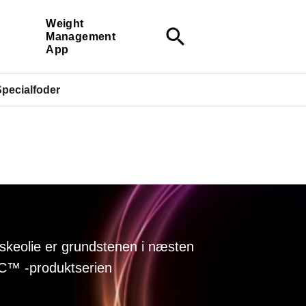
Weight
search
Management
App
pecialfoder
iskeolie er grundstenen i næsten
C™ -produktserien