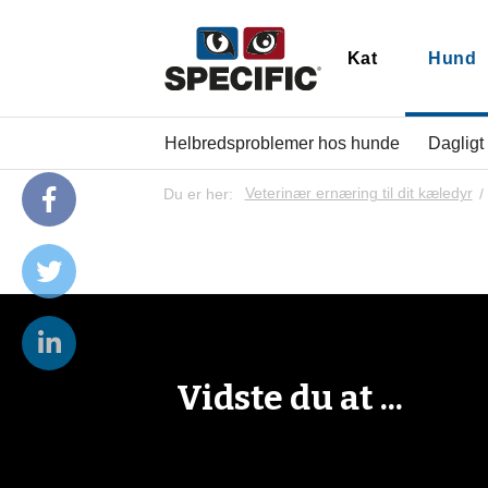
Kat
Hund
Helbredsproblemer hos hunde
Dagligt
Du er her:
Veterinær ernæring til dit kæledyr
Vidste du at ...