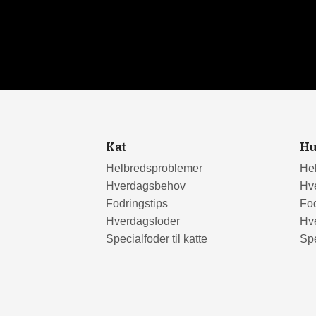
Kat
H
Helbredsproblemer
He
Hverdagsbehov
Hv
Fodringstips
Fod
Hverdagsfoder
Hv
Specialfoder til katte
Spe