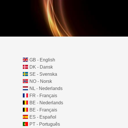
GB - English
DK - Dansk
SE - Svenska
NO - Norsk
NL - Nederlands
FR - Français
BE - Nederlands
BE - Français
ES - Español
PT - Português