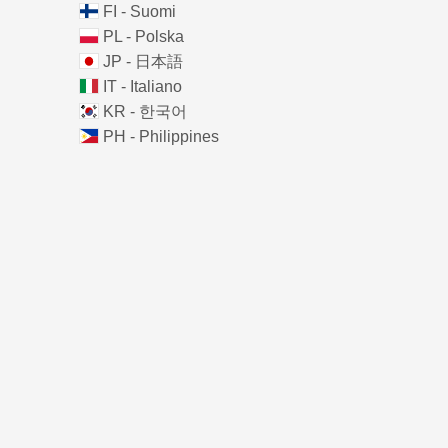
FI - Suomi
PL - Polska
JP - 日本語
IT - Italiano
KR - 한국어
PH - Philippines