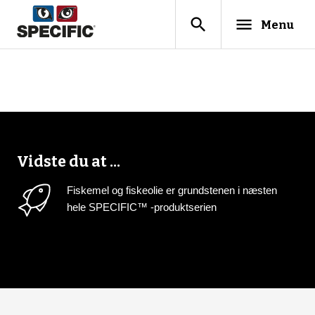
search
menu
Menu
Vidste du at ...
Fiskemel og fiskeolie er grundstenen i næsten
hele SPECIFIC™ -produktserien