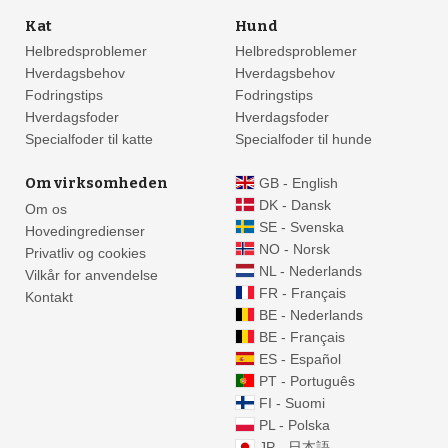
Kat
Hund
Helbredsproblemer
Helbredsproblemer
Hverdagsbehov
Hverdagsbehov
Fodringstips
Fodringstips
Hverdagsfoder
Hverdagsfoder
Specialfoder til katte
Specialfoder til hunde
Om virksomheden
GB - English
DK - Dansk
Om os
SE - Svenska
Hovedingredienser
NO - Norsk
Privatliv og cookies
NL - Nederlands
Vilkår for anvendelse
FR - Français
Kontakt
BE - Nederlands
BE - Français
ES - Español
PT - Português
FI - Suomi
PL - Polska
JP - 日本語