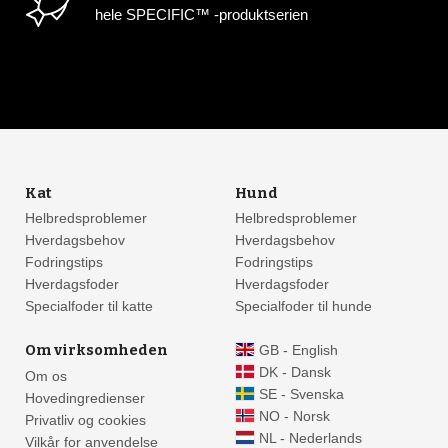
hele SPECIFIC™ -produktserien
Kat
Hund
Helbredsproblemer
Helbredsproblemer
Hverdagsbehov
Hverdagsbehov
Fodringstips
Fodringstips
Hverdagsfoder
Hverdagsfoder
Specialfoder til katte
Specialfoder til hunde
Om virksomheden
GB - English
DK - Dansk
Om os
SE - Svenska
Hovedingredienser
NO - Norsk
Privatliv og cookies
NL - Nederlands
Vilkår for anvendelse