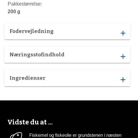
Pakkestørrelse:
200 g
Fodervejledning
add
Næringsstofindhold
add
Ingredienser
add
Vidste du at ...
Fiskemel og fiskeolie er grundstenen i næsten