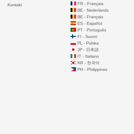
FR - Français
Kontakt
BE - Nederlands
BE - Français
ES - Español
PT - Português
FI - Suomi
PL - Polska
JP - 日本語
IT - Italiano
KR - 한국어
PH - Philippines