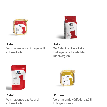
Voksen
(8)
Kastreret
(16)
Senior (8 år og ældre)
(10)
Tør kost
(7)
Ingen
(12)
Killinger
(6)
Drægtige eller lakterende
(7)
Økologisk kost
Adult
Adult
(3)
Restitution
(6)
Velsmagende vådfoderpaté til
Tørfoder til voksne katte.
voksne katte
Bidrager til at bibeholde
idealvægten
Senior
(2)
Urinvejsproblemer
(5)
Behandler
(2)
Vægtproblemer
(9)
Våd kost
(8)
Adult
Kitten
Velsmagende vådfoder til
Velsmagende vådfoderpaté til
voksne katte
killinger i vækst