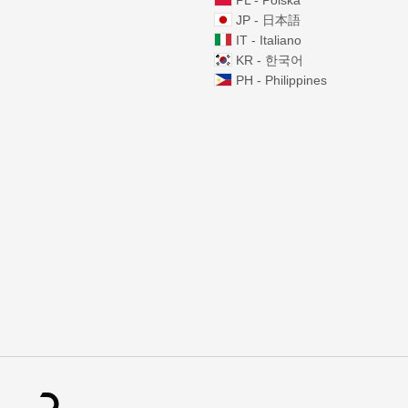
PL - Polska
JP - 日本語
IT - Italiano
KR - 한국어
PH - Philippines