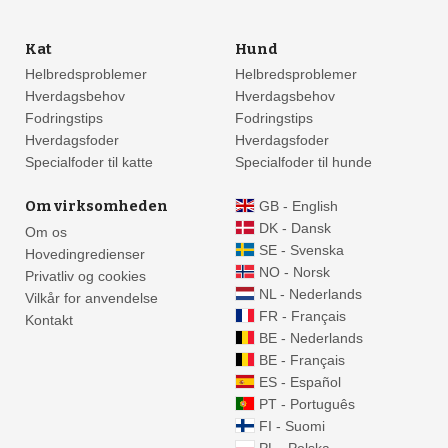
Kat
Hund
Helbredsproblemer
Helbredsproblemer
Hverdagsbehov
Hverdagsbehov
Fodringstips
Fodringstips
Hverdagsfoder
Hverdagsfoder
Specialfoder til katte
Specialfoder til hunde
Om virksomheden
GB - English
DK - Dansk
Om os
SE - Svenska
Hovedingredienser
NO - Norsk
Privatliv og cookies
NL - Nederlands
Vilkår for anvendelse
FR - Français
Kontakt
BE - Nederlands
BE - Français
ES - Español
PT - Português
FI - Suomi