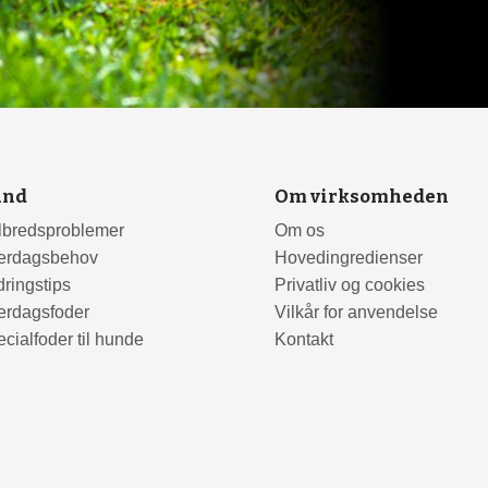
und
Om virksomheden
lbredsproblemer
Om os
erdagsbehov
Hovedingredienser
ringstips
Privatliv og cookies
erdagsfoder
Vilkår for anvendelse
cialfoder til hunde
Kontakt