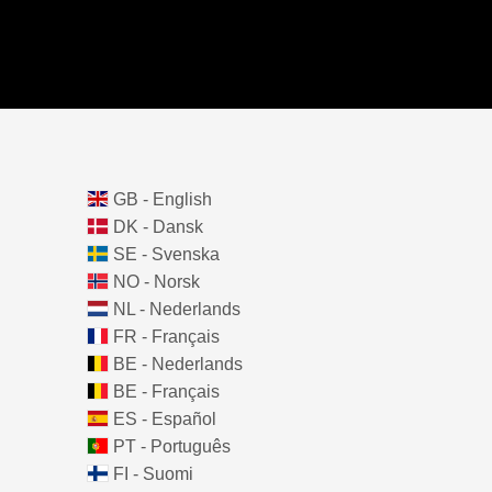
GB - English
DK - Dansk
SE - Svenska
NO - Norsk
NL - Nederlands
FR - Français
BE - Nederlands
BE - Français
ES - Español
PT - Português
FI - Suomi