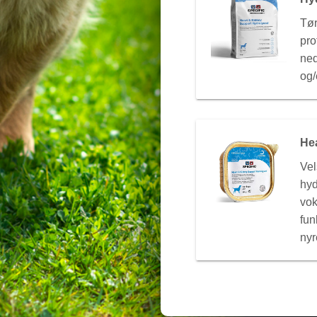
Tør
pro
ned
og/
He
Ve
hyd
vo
fun
nyr