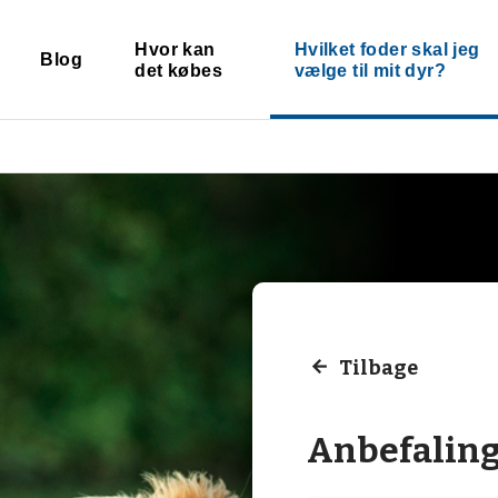
Hvor kan
Hvilket foder skal jeg
Blog
det købes
vælge til mit dyr?
Tilbage
Anbefalin