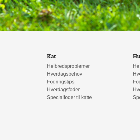
Kat
H
Helbredsproblemer
He
Hverdagsbehov
Hv
Fodringstips
Fod
Hverdagsfoder
Hv
Specialfoder til katte
Spe