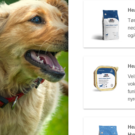
He
Tør
ned
og/
He
Vel
vo
fun
nyr
Hea
Hy