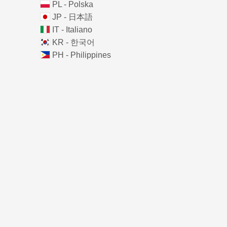
PL - Polska
JP - 日本語
IT - Italiano
KR - 한국어
PH - Philippines