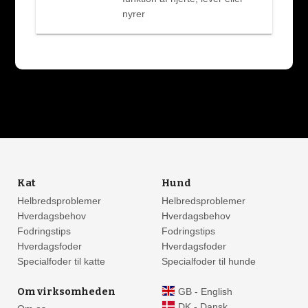
nyrer
Kat
Hund
Helbredsproblemer
Helbredsproblemer
Hverdagsbehov
Hverdagsbehov
Fodringstips
Fodringstips
Hverdagsfoder
Hverdagsfoder
Specialfoder til katte
Specialfoder til hunde
Om virksomheden
GB - English
DK - Dansk