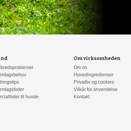
und
Om virksomheden
lbredsproblemer
Om os
erdagsbehov
Hovedingredienser
ringstips
Privatliv og cookies
erdagsfoder
Vilkår for anvendelse
cialfoder til hunde
Kontakt