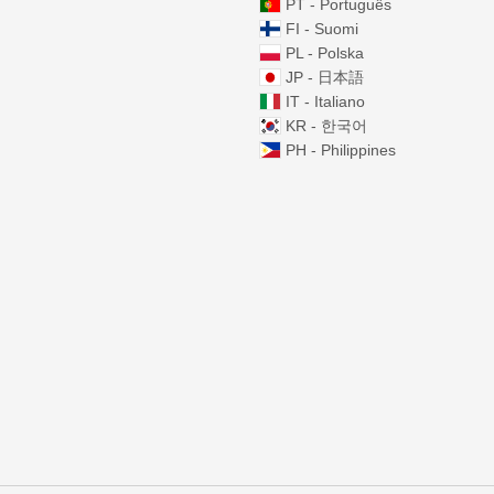
PT - Português
FI - Suomi
PL - Polska
JP - 日本語
IT - Italiano
KR - 한국어
PH - Philippines