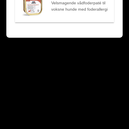
Velsmagende vådfoderpaté til
voksne hunde med foderallergi