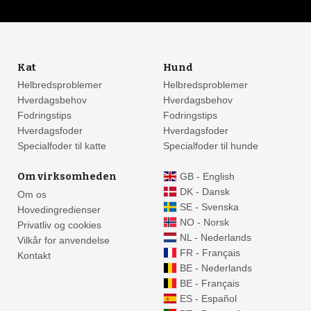
Kat
Hund
Helbredsproblemer
Helbredsproblemer
Hverdagsbehov
Hverdagsbehov
Fodringstips
Fodringstips
Hverdagsfoder
Hverdagsfoder
Specialfoder til katte
Specialfoder til hunde
Om virksomheden
GB - English
DK - Dansk
Om os
SE - Svenska
Hovedingredienser
NO - Norsk
Privatliv og cookies
NL - Nederlands
Vilkår for anvendelse
FR - Français
Kontakt
BE - Nederlands
BE - Français
ES - Español