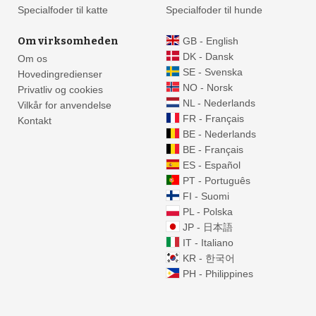
Specialfoder til katte
Specialfoder til hunde
Om virksomheden
GB - English
DK - Dansk
Om os
SE - Svenska
Hovedingredienser
NO - Norsk
Privatliv og cookies
NL - Nederlands
Vilkår for anvendelse
FR - Français
Kontakt
BE - Nederlands
BE - Français
ES - Español
PT - Português
FI - Suomi
PL - Polska
JP - 日本語
IT - Italiano
KR - 한국어
PH - Philippines