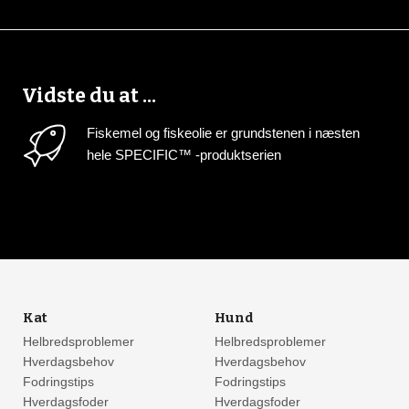
Vidste du at ...
Fiskemel og fiskeolie er grundstenen i næsten
hele SPECIFIC™ -produktserien
Kat
Hund
Helbredsproblemer
Helbredsproblemer
Hverdagsbehov
Hverdagsbehov
Fodringstips
Fodringstips
Hverdagsfoder
Hverdagsfoder