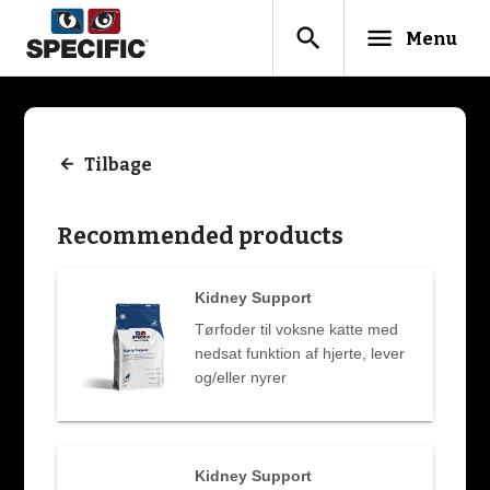
search
menu
Menu
Tilbage
Recommended products
Kidney Support
Tørfoder til voksne katte med
nedsat funktion af hjerte, lever
og/eller nyrer
Kidney Support