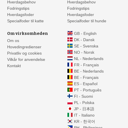
Hverdagsbehov
Hverdagsbehov
Fodringstips
Fodringstips
Hverdagsfoder
Hverdagsfoder
Specialfoder til katte
Specialfoder til hunde
Om virksomheden
GB - English
DK - Dansk
Om os
SE - Svenska
Hovedingredienser
NO - Norsk
Privatliv og cookies
NL - Nederlands
Vilkår for anvendelse
FR - Français
Kontakt
BE - Nederlands
BE - Français
ES - Español
PT - Português
FI - Suomi
PL - Polska
JP - 日本語
IT - Italiano
KR - 한국어
PH - Philippines