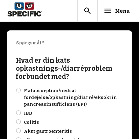
search
menu
Menu
Spørgsmål 5
Hvad er din kats
opkastnings-/diarréproblem
forbundet med?
check
Malabsorption/nedsat
fordøjelse/opkastning/diarré/eksokrin
pancreasinsufficiens (EPI)
check
IBD
check
Colitis
check
Akut gastroenteritis