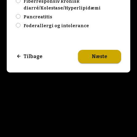
check
Fiberresponsiv kronisk
diarré/Kolestase/Hyperlipidæmi
check
Pancreatitis
check
Foderallergi og intolerance
Næste
Tilbage