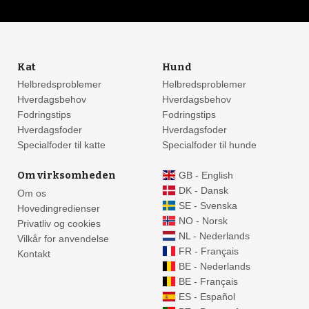
Kat
Hund
Helbredsproblemer
Helbredsproblemer
Hverdagsbehov
Hverdagsbehov
Fodringstips
Fodringstips
Hverdagsfoder
Hverdagsfoder
Specialfoder til katte
Specialfoder til hunde
Om virksomheden
GB - English
DK - Dansk
Om os
SE - Svenska
Hovedingredienser
NO - Norsk
Privatliv og cookies
NL - Nederlands
Vilkår for anvendelse
FR - Français
Kontakt
BE - Nederlands
BE - Français
ES - Español