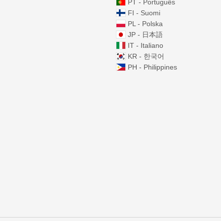
PT - Português
FI - Suomi
PL - Polska
JP - 日本語
IT - Italiano
KR - 한국어
PH - Philippines