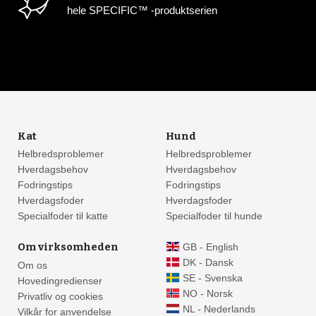
hele SPECIFIC™ -produktserien
Kat
Hund
Helbredsproblemer
Helbredsproblemer
Hverdagsbehov
Hverdagsbehov
Fodringstips
Fodringstips
Hverdagsfoder
Hverdagsfoder
Specialfoder til katte
Specialfoder til hunde
Om virksomheden
GB - English
DK - Dansk
Om os
SE - Svenska
Hovedingredienser
NO - Norsk
Privatliv og cookies
NL - Nederlands
Vilkår for anvendelse