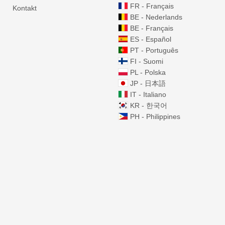
FR - Français
Kontakt
BE - Nederlands
BE - Français
ES - Español
PT - Português
FI - Suomi
PL - Polska
JP - 日本語
IT - Italiano
KR - 한국어
PH - Philippines