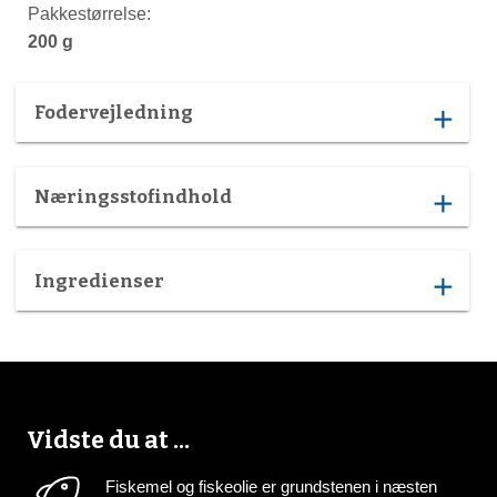
Pakkestørrelse:
200 g
Fodervejledning
add
Næringsstofindhold
add
Ingredienser
add
Vidste du at ...
Fiskemel og fiskeolie er grundstenen i næsten