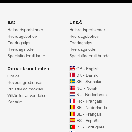
Kat
Hund
Helbredsproblemer
Helbredsproblemer
Hverdagsbehov
Hverdagsbehov
Fodringstips
Fodringstips
Hverdagsfoder
Hverdagsfoder
Specialfoder til katte
Specialfoder til hunde
Om virksomheden
GB - English
DK - Dansk
Om os
SE - Svenska
Hovedingredienser
NO - Norsk
Privatliv og cookies
NL - Nederlands
Vilkår for anvendelse
FR - Français
Kontakt
BE - Nederlands
BE - Français
ES - Español
PT - Português