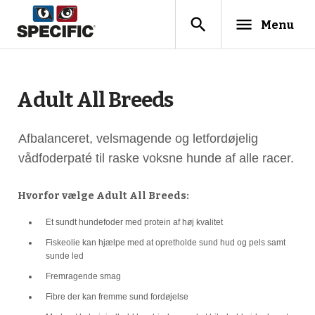
search
menu
Menu
Adult All Breeds
Afbalanceret, velsmagende og letfordøjelig
vådfoderpaté til raske voksne hunde af alle racer.
Hvorfor vælge Adult All Breeds:
Et sundt hundefoder med protein af høj kvalitet
Fiskeolie kan hjælpe med at opretholde sund hud og pels samt
sunde led
Fremragende smag
Fibre der kan fremme sund fordøjelse