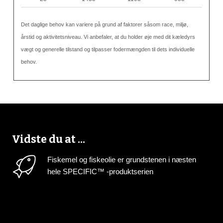
Det daglige behov kan variere på grund af faktorer såsom race, miljø,
årstid og aktivitetsniveau. Vi anbefaler, at du holder øje med dit kæledyrs
vægt og generelle tilstand og tilpasser fodermængden til dets individuelle
behov.
Vidste du at ...
Fiskemel og fiskeolie er grundstenen i næsten
hele SPECIFIC™ -produktserien